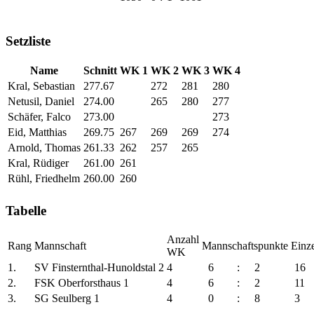
Setzliste
Name
Schnitt
WK 1
WK 2
WK 3
WK 4
Kral, Sebastian
277.67
272
281
280
Netusil, Daniel
274.00
265
280
277
Schäfer, Falco
273.00
273
Eid, Matthias
269.75
267
269
269
274
Arnold, Thomas
261.33
262
257
265
Kral, Rüdiger
261.00
261
Rühl, Friedhelm
260.00
260
Tabelle
Anzahl
Rang
Mannschaft
Mannschaftspunkte
Einz
WK
1.
SV Finsternthal-Hunoldstal 2
4
6
:
2
16
2.
FSK Oberforsthaus 1
4
6
:
2
11
3.
SG Seulberg 1
4
0
:
8
3