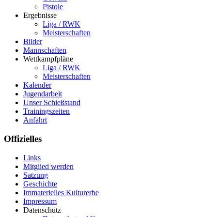
Pistole
Ergebnisse
Liga / RWK
Meisterschaften
Bilder
Mannschaften
Wettkampfpläne
Liga / RWK
Meisterschaften
Kalender
Jugendarbeit
Unser Schießstand
Trainingszeiten
Anfahrt
Offizielles
Links
Mitglied werden
Satzung
Geschichte
Immaterielles Kulturerbe
Impressum
Datenschutz