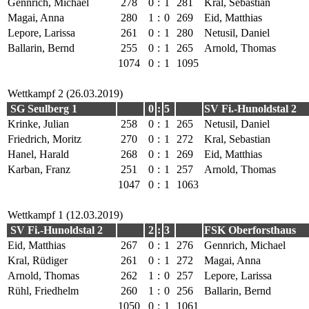
Gennrich, Michael
278
0
:
1
281
Kral, Sebastian
Magai, Anna
280
1
:
0
269
Eid, Matthias
Lepore, Larissa
261
0
:
1
280
Netusil, Daniel
Ballarin, Bernd
255
0
:
1
265
Arnold, Thomas
1074
0
:
1
1095
Wettkampf 2 (26.03.2019)
SG Seulberg 1
0
:
5
SV Fi.-Hunoldstal 2
Krinke, Julian
258
0
:
1
265
Netusil, Daniel
Friedrich, Moritz
270
0
:
1
272
Kral, Sebastian
Hanel, Harald
268
0
:
1
269
Eid, Matthias
Karban, Franz
251
0
:
1
257
Arnold, Thomas
1047
0
:
1
1063
Wettkampf 1 (12.03.2019)
SV Fi.-Hunoldstal 2
2
:
3
FSK Oberforsthaus
Eid, Matthias
267
0
:
1
276
Gennrich, Michael
Kral, Rüdiger
261
0
:
1
272
Magai, Anna
Arnold, Thomas
262
1
:
0
257
Lepore, Larissa
Rühl, Friedhelm
260
1
:
0
256
Ballarin, Bernd
1050
0
:
1
1061