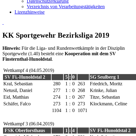
Datenschutzerklärung
Verzeichnis von Verarbeitungstätigkeiten
Lizenzhinweise
KK Sportgewehr Bezirksliga 2019
Hinweis:
Für die Liga- und Rundenwettkämpfe in der Disziplin
Sportgewehr (1.40) besteht eine
Kooperation mit dem SV
Finsternthal-Hunoldstal
.
Wettkampf 4 (04.05.2019)
SV Fi.-Hunoldstal 2
5
:
0
SG Seulberg 1
Kral, Sebastian
280
1
:
0
263
Friedrich, Moritz
Netusil, Daniel
277
1
:
0
268
Krinke, Julian
Eid, Matthias
274
1
:
0
267
Titze, Sebastian
Schäfer, Falco
273
1
:
0
273
Klockmann, Celine
1104
1
:
0
1071
Wettkampf 3 (06.04.2019)
FSK Oberforsthaus
1
:
4
SV Fi.-Hunoldstal 2