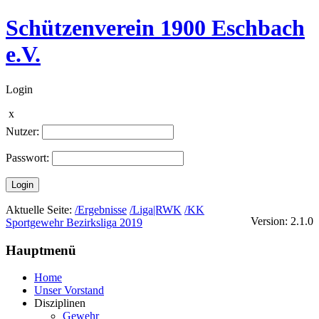
Schützenverein 1900 Eschbach
e.V.
Login
x
Nutzer:
Passwort:
Login
Aktuelle Seite:
/Ergebnisse
/Liga|RWK
/KK
Version: 2.1.0
Sportgewehr Bezirksliga 2019
Hauptmenü
Home
Unser Vorstand
Disziplinen
Gewehr