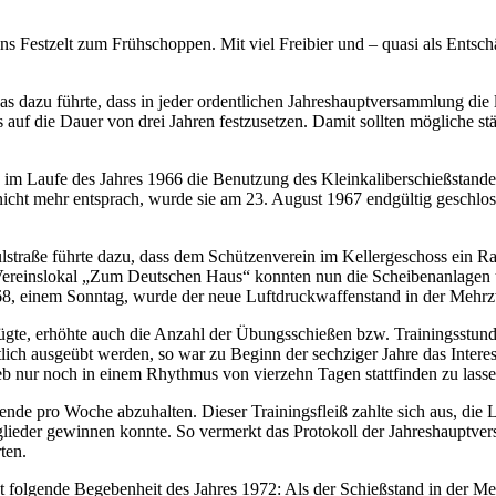
ns Festzelt zum Frühschoppen. Mit viel Freibier und – quasi als Entsch
 was dazu führte, dass in jeder ordentlichen Jahreshauptversammlung di
 auf die Dauer von drei Jahren festzusetzen. Damit sollten mögliche 
im Laufe des Jahres 1966 die Benutzung des Kleinkaliberschießstandes
 nicht mehr entsprach, wurde sie am 23. August 1967 endgültig geschlo
traße führte dazu, dass dem Schützenverein im Kellergeschoss ein Rau
einslokal „Zum Deutschen Haus“ konnten nun die Scheibenanlagen und
8, einem Sonntag, wurde der neue Luftdruckwaffenstand in der Mehrz
fügte, erhöhte auch die Anzahl der Übungsschießen bzw. Trainingsstu
ich ausgeübt werden, so war zu Beginn der sechziger Jahre das Intere
rieb nur noch in einem Rhythmus von vierzehn Tagen stattfinden zu lasse
e pro Woche abzuhalten. Dieser Trainingsfleiß zahlte sich aus, die L
itglieder gewinnen konnte. So vermerkt das Protokoll der Jahreshauptv
ten.
t folgende Begebenheit des Jahres 1972: Als der Schießstand in der M