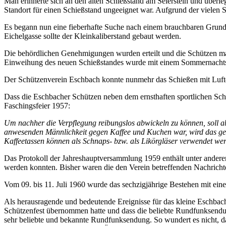
Man erinnerte sich an den alten Schießstand am Seierstein und überle
Standort für einen Schießstand ungeeignet war. Aufgrund der vielen 
Es begann nun eine fieberhafte Suche nach einem brauchbaren Grunds
Eichelgasse sollte der Kleinkaliberstand gebaut werden.
Die behördlichen Genehmigungen wurden erteilt und die Schützen macht
Einweihung des neuen Schießstandes wurde mit einem Sommernachtsf
Der Schützenverein Eschbach konnte nunmehr das Schießen mit Luftd
Dass die Eschbacher Schützen neben dem ernsthaften sportlichen Schi
Faschingsfeier 1957:
Um nachher die Verpflegung reibungslos abwickeln zu können, soll a
anwesenden Männlichkeit gegen Kaffee und Kuchen war, wird das gem
Kaffeetassen können als Schnaps- bzw. als Likörgläser verwendet we
Das Protokoll der Jahreshauptversammlung 1959 enthält unter andere
werden konnten. Bisher waren die den Verein betreffenden Nachri
Vom 09. bis 11. Juli 1960 wurde das sechzigjährige Bestehen mit ein
Als herausragende und bedeutende Ereignisse für das kleine Eschbach
Schützenfest übernommen hatte und dass die beliebte Rundfunksendun
sehr beliebte und bekannte Rundfunksendung. So wundert es nicht, 