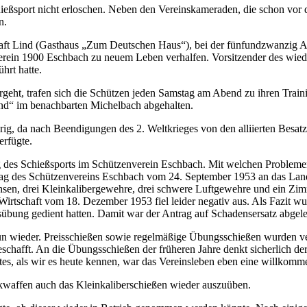
eßsport nicht erloschen. Neben den Vereinskameraden, die schon vor d
n.
chaft Lind (Gasthaus „Zum Deutschen Haus“), bei der fünfundzwanzig 
erein 1900 Eschbach zu neuem Leben verhalfen. Vorsitzender des wied
hrt hatte.
eht, trafen sich die Schützen jeden Samstag am Abend zu ihren Train
nd“ im benachbarten Michelbach abgehalten.
wierig, da nach Beendigungen des 2. Weltkrieges von den alliierten 
erfügte.
des Schießsports im Schützenverein Eschbach. Mit welchen Problemen 
trag des Schützenvereins Eschbach vom 24. September 1953 an das Lan
sen, drei Kleinkalibergewehre, drei schwere Luftgewehre und ein Zimm
Wirtschaft vom 18. Dezember 1953 fiel leider negativ aus. Als Fazit w
übung gedient hatten. Damit war der Antrag auf Schadensersatz abgele
nun wieder. Preisschießen sowie regelmäßige Übungsschießen wurden ve
afft. An die Übungsschießen der früheren Jahre denkt sicherlich der 
otes, als wir es heute kennen, war das Vereinsleben eben eine willko
kwaffen auch das Kleinkaliberschießen wieder auszuüben.