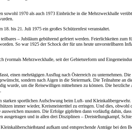
en sowohl 1970 als auch 1973 Einbrüche in die Mehrzweckhalle verübt,
wurden.
8. bis 21. Juli 1975 ein großes Schützenfest veranstaltet.
5 teilbares – Jubiläum gebührend gefeiert werden. Feierlichkeiten zum
orden. So war 1925 der Schock der für uns heute unvorstellbaren Inf
h (vormals Mehrzweckhalle, seit der Gebietsreform und Eingemeindu
fasst, einen mehrtägigen Ausflug nach Österreich zu unternehmen. Die
st gewünscht, sondern nach Aigen in die Steiermark. Die Teilnahme an d
dig wurde, um die Reisewilligen mitnehmen zu können. Die herzliche 
.
nen starken sportlichen Aufschwung beim Luft- und Kleinkalibergewehr.
hützen immer wieder, Kreismeistertitel zu erringen. Und dies, obwohl 
e ausweichen mussten. Die Erfolge gipfelten dann vorläufig dahin, da
en ausgetragen und in allen drei Disziplinen – Dreistellungkampf, Sch
Kleinkaliberschießstand aufkam und entsprechende Anträge bei den 