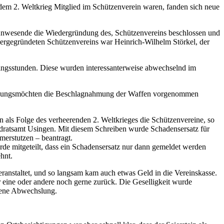
em 2. Weltkrieg Mitglied im Schützenverein waren, fanden sich neue
Anwesende die Wiedergründung des, Schützenvereins beschlossen und
ergegründeten Schützenvereins war Heinrich-Wilhelm Störkel, der
ingsstunden. Diese wurden interessanterweise abwechselnd im
Besatzungsmöchten die Beschlagnahmung der Waffen vorgenommen
als Folge des verheerenden 2. Weltkrieges die Schützenvereine, so
dratsamt Usingen. Mit diesem Schreiben wurde Schadensersatz für
erstutzen – beantragt.
urde mitgeteilt, dass ein Schadensersatz nur dann gemeldet werden
hnt.
ranstaltet, und so langsam kam auch etwas Geld in die Vereinskasse.
eine oder andere noch gerne zurück. Die Geselligkeit wurde
mmene Abwechslung.