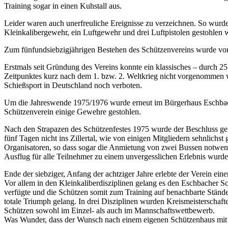
Training sogar in einen Kuhstall aus.
Leider waren auch unerfreuliche Ereignisse zu verzeichnen. So wurd
Kleinkalibergewehr, ein Luftgewehr und drei Luftpistolen gestohlen 
Zum fünfundsiebzigjährigen Bestehen des Schützenvereins wurde vom 1
Erstmals seit Gründung des Vereins konnte ein klassisches – durch 2
Zeitpunktes kurz nach dem 1. bzw. 2. Weltkrieg nicht vorgenommen w
Schießsport in Deutschland noch verboten.
Um die Jahreswende 1975/1976 wurde erneut im Bürgerhaus Eschbac
Schützenverein einige Gewehre gestohlen.
Nach den Strapazen des Schützenfestes 1975 wurde der Beschluss ge
fünf Tagen nicht ins Zillertal, wie von einigen Mitgliedern sehnlich
Organisatoren, so dass sogar die Anmietung von zwei Bussen notwen
Ausflug für alle Teilnehmer zu einem unvergesslichen Erlebnis wurde
Ende der siebziger, Anfang der achtziger Jahre erlebte der Verein ei
Vor allem in den Kleinkaliberdisziplinen gelang es den Eschbacher Sc
verfügte und die Schützen somit zum Training auf benachbarte Ständ
totale Triumph gelang. In drei Disziplinen wurden Kreismeisterschaft
Schützen sowohl im Einzel- als auch im Mannschaftswettbewerb.
Was Wunder, dass der Wunsch nach einem eigenen Schützenhaus mit 