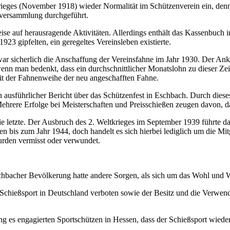
ltkrieges (November 1918) wieder Normalität im Schützenverein ein, de
rversammlung durchgeführt.
ise auf herausragende Aktivitäten. Allerdings enthält das Kassenbuch
1923 gipfelten, ein geregeltes Vereinsleben existierte.
war sicherlich die Anschaffung der Vereinsfahne im Jahr 1930. Der Ank
wenn man bedenkt, dass ein durchschnittlicher Monatslohn zu dieser Ze
mit der Fahnenweihe der neu angeschafften Fahne.
in ausführlicher Bericht über das Schützenfest in Eschbach. Durch die
hrere Erfolge bei Meisterschaften und Preisschießen zeugen davon, das
e letzte. Der Ausbruch des 2. Weltkrieges im September 1939 führte da
 bis zum Jahr 1944, doch handelt es sich hierbei lediglich um die Mi
rden vermisst oder verwundet.
chbacher Bevölkerung hatte andere Sorgen, als sich um das Wohl und
hießsport in Deutschland verboten sowie der Besitz und die Verwendun
ng es engagierten Sportschützen in Hessen, dass der Schießsport wiede