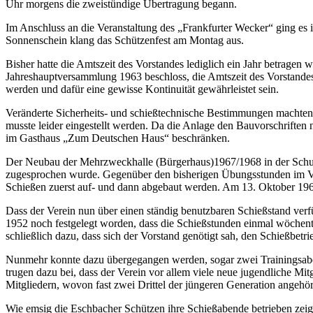
Uhr morgens die zweistündige Übertragung begann.
Im Anschluss an die Veranstaltung des „Frankfurter Wecker“ ging es i
Sonnenschein klang das Schützenfest am Montag aus.
Bisher hatte die Amtszeit des Vorstandes lediglich ein Jahr betragen
Jahreshauptversammlung 1963 beschloss, die Amtszeit des Vorstandes
werden und dafür eine gewisse Kontinuität gewährleistet sein.
Veränderte Sicherheits- und schießtechnische Bestimmungen machten 
musste leider eingestellt werden. Da die Anlage den Bauvorschriften
im Gasthaus „Zum Deutschen Haus“ beschränken.
Der Neubau der Mehrzweckhalle (Bürgerhaus)1967/1968 in der Schuls
zugesprochen wurde. Gegenüber den bisherigen Übungsstunden im Ver
Schießen zuerst auf- und dann abgebaut werden. Am 13. Oktober 196
Dass der Verein nun über einen ständig benutzbaren Schießstand ver
1952 noch festgelegt worden, dass die Schießstunden einmal wöchentl
schließlich dazu, dass sich der Vorstand genötigt sah, den Schießbet
Nunmehr konnte dazu übergegangen werden, sogar zwei Trainingsabend
trugen dazu bei, dass der Verein vor allem viele neue jugendliche M
Mitgliedern, wovon fast zwei Drittel der jüngeren Generation angehör
Wie emsig die Eschbacher Schützen ihre Schießabende betrieben zeig