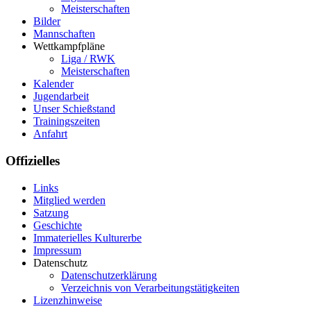
Meisterschaften
Bilder
Mannschaften
Wettkampfpläne
Liga / RWK
Meisterschaften
Kalender
Jugendarbeit
Unser Schießstand
Trainingszeiten
Anfahrt
Offizielles
Links
Mitglied werden
Satzung
Geschichte
Immaterielles Kulturerbe
Impressum
Datenschutz
Datenschutzerklärung
Verzeichnis von Verarbeitungstätigkeiten
Lizenzhinweise