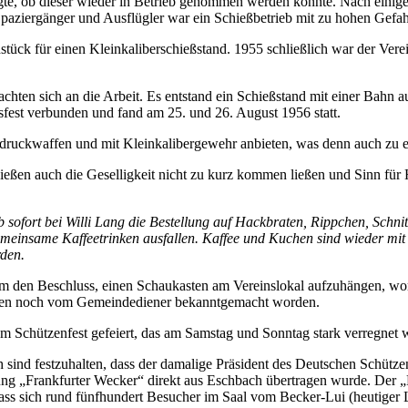
gte, ob dieser wieder in Betrieb genommen werden könnte. Nach einigen 
Spaziergänger und Ausflügler war ein Schießbetrieb mit zu hohen Gefah
tück für einen Kleinkaliberschießstand. 1955 schließlich war der Ver
en sich an die Arbeit. Es entstand ein Schießstand mit einer Bahn auf
est verbunden und fand am 25. und 26. August 1956 statt.
ruckwaffen und mit Kleinkalibergewehr anbieten, was denn auch zu e
eßen auch die Geselligkeit nicht zu kurz kommen ließen und Sinn für H
b sofort bei Willi Lang die Bestellung auf Hackbraten, Rippchen, Sch
einsame Kaffeetrinken ausfallen. Kaffee und Kuchen sind wieder mit 
rden.
m den Beschluss, einen Schaukasten am Vereinslokal aufzuhängen, wori
chten noch vom Gemeindediener bekanntgemacht worden.
em Schützenfest gefeiert, das am Samstag und Sonntag stark verregnet 
 sind festzuhalten, dass der damalige Präsident des Deutschen Schütze
g „Frankfurter Wecker“ direkt aus Eschbach übertragen wurde. Der „F
dass sich rund fünfhundert Besucher im Saal vom Becker-Lui (heutiger