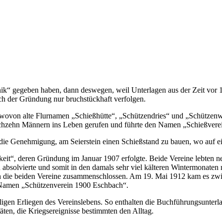
ik“ gegeben haben, dann deswegen, weil Unterlagen aus der Zeit vor 19
ch der Gründung nur bruchstückhaft verfolgen.
wovon alte Flurnamen „Schießhütte“, „Schützendries“ und „Schützenwies
chzehn Männern ins Leben gerufen und führte den Namen „Schießverein
t die Genehmigung, am Seierstein einen Schießstand zu bauen, wo auf
keit“, deren Gründung im Januar 1907 erfolgte. Beide Vereine lebten 
 absolvierte und somit in den damals sehr viel kälteren Wintermonaten 
sich die beiden Vereine zusammenschlossen. Am 19. Mai 1912 kam es z
n Namen „Schützenverein 1900 Eschbach“.
ligen Erliegen des Vereinslebens. So enthalten die Buchführungsunter
äten, die Kriegsereignisse bestimmten den Alltag.