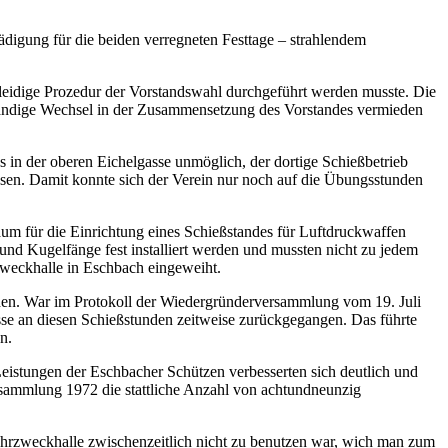
ädigung für die beiden verregneten Festtage – strahlendem
e leidige Prozedur der Vorstandswahl durchgeführt werden musste. Die
ständige Wechsel in der Zusammensetzung des Vorstandes vermieden
 in der oberen Eichelgasse unmöglich, der dortige Schießbetrieb
ssen. Damit konnte sich der Verein nur noch auf die Übungsstunden
m für die Einrichtung eines Schießstandes für Luftdruckwaffen
 Kugelfänge fest installiert werden und mussten nicht zu jedem
weckhalle in Eschbach eingeweiht.
nden. War im Protokoll der Wiedergründerversammlung vom 19. Juli
sse an diesen Schießstunden zeitweise zurückgegangen. Das führte
n.
eistungen der Eschbacher Schützen verbesserten sich deutlich und
ersammlung 1972 die stattliche Anzahl von achtundneunzig
ehrzweckhalle zwischenzeitlich nicht zu benutzen war, wich man zum