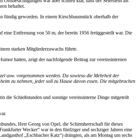
Ortsbesichtigungen war aber schnell klar, dass der Seierstein als
ren behaftet.
ein fündig geworden. In einem Kirschbaumstück oberhalb der
 eine Entfernung von 50 m, der bereits 1956 fertiggestellt war. Die
inem starken Mitgliederzuwachs führte.
umor hatten, zeigt der nachfolgende Beitrag zur vereinsinternen
nitzel usw. vorgenommen werden. Da sowieso die Mehrheit der
heim zu nehmen, jeder soll zu Hause davon essen. Die mitgebrachen
n die Schießstunden und sonstige vereinsinterne Dinge mitgeteilt
war.
nbundes, Herr Georg von Opel, die Schirmherrschaft für dieses
rankfurter Wecker“ war in den fünfziger und sechziger Jahren eine
 Landgasthof „Eschbacher Katz“) drängten, als am Montag um sechs