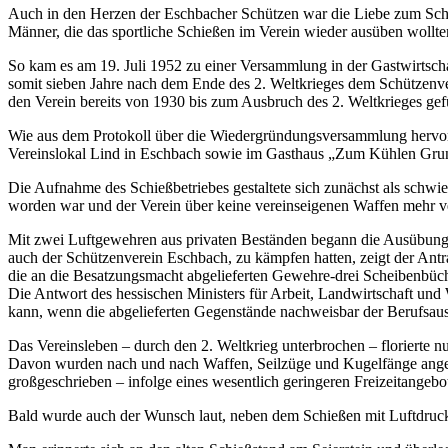
Auch in den Herzen der Eschbacher Schützen war die Liebe zum Schi
Männer, die das sportliche Schießen im Verein wieder ausüben wollte
So kam es am 19. Juli 1952 zu einer Versammlung in der Gastwirts
somit sieben Jahre nach dem Ende des 2. Weltkrieges dem Schützenv
den Verein bereits von 1930 bis zum Ausbruch des 2. Weltkrieges gefü
Wie aus dem Protokoll über die Wiedergründungsversammlung hervorg
Vereinslokal Lind in Eschbach sowie im Gasthaus „Zum Kühlen Gru
Die Aufnahme des Schießbetriebes gestaltete sich zunächst als sch
worden war und der Verein über keine vereinseigenen Waffen mehr v
Mit zwei Luftgewehren aus privaten Beständen begann die Ausübung 
auch der Schützenverein Eschbach, zu kämpfen hatten, zeigt der An
die an die Besatzungsmacht abgelieferten Gewehre-drei Scheibenbüch
Die Antwort des hessischen Ministers für Arbeit, Landwirtschaft und 
kann, wenn die abgelieferten Gegenstände nachweisbar der Berufsaus
Das Vereinsleben – durch den 2. Weltkrieg unterbrochen – florierte 
Davon wurden nach und nach Waffen, Seilzüge und Kugelfänge angesch
großgeschrieben – infolge eines wesentlich geringeren Freizeitangeb
Bald wurde auch der Wunsch laut, neben dem Schießen mit Luftdruc