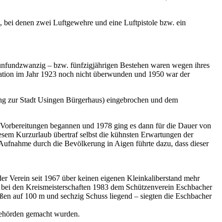
 bei denen zwei Luftgewehre und eine Luftpistole bzw. ein
 fünfundzwanzig – bzw. fünfzigjährigen Bestehen waren wegen ihres
lation im Jahr 1923 noch nicht überwunden und 1950 war der
ng zur Stadt Usingen Bürgerhaus) eingebrochen und dem
 Vorbereitungen begannen und 1978 ging es dann für die Dauer von
iesem Kurzurlaub übertraf selbst die kühnsten Erwartungen der
Aufnahme durch die Bevölkerung in Aigen führte dazu, dass dieser
der Verein seit 1967 über keinen eigenen Kleinkaliberstand mehr
ss bei den Kreismeisterschaften 1983 dem Schützenverein Eschbacher
ießen auf 100 m und sechzig Schuss liegend – siegten die Eschbacher
Behörden gemacht wurden.