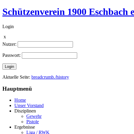
Schützenverein 1900 Eschbach e
Login
x
Nutzer:
Passwort:
Login
Aktuelle Seite:
breadcrumb./history
Hauptmenü
Home
Unser Vorstand
Disziplinen
Gewehr
Pistole
Ergebnisse
Liga / RWK