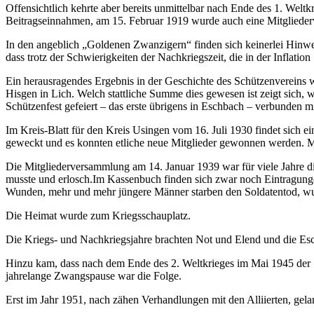
Offensichtlich kehrte aber bereits unmittelbar nach Ende des 1. We
Beitragseinnahmen, am 15. Februar 1919 wurde auch eine Mitgliede
In den angeblich „Goldenen Zwanzigern“ finden sich keinerlei Hinwe
dass trotz der Schwierigkeiten der Nachkriegszeit, die in der Inflation 
Ein herausragendes Ergebnis in der Geschichte des Schützenvereins 
Hisgen in Lich. Welch stattliche Summe dies gewesen ist zeigt sich, 
Schützenfest gefeiert – das erste übrigens in Eschbach – verbunden 
Im Kreis-Blatt für den Kreis Usingen vom 16. Juli 1930 findet sich e
geweckt und es konnten etliche neue Mitglieder gewonnen werden. Me
Die Mitgliederversammlung am 14. Januar 1939 war für viele Jahre di
musste und erlosch.Im Kassenbuch finden sich zwar noch Eintragungen
Wunden, mehr und mehr jüngere Männer starben den Soldatentod, wu
Die Heimat wurde zum Kriegsschauplatz.
Die Kriegs- und Nachkriegsjahre brachten Not und Elend und die Es
Hinzu kam, dass nach dem Ende des 2. Weltkrieges im Mai 1945 der Sc
jahrelange Zwangspause war die Folge.
Erst im Jahr 1951, nach zähen Verhandlungen mit den Alliierten, gela