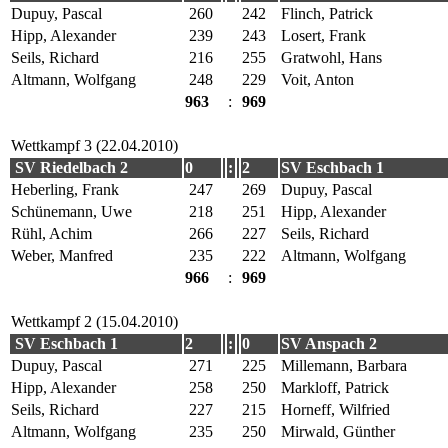
Dupuy, Pascal
260
242
Flinch, Patrick
Hipp, Alexander
239
243
Losert, Frank
Seils, Richard
216
255
Gratwohl, Hans
Altmann, Wolfgang
248
229
Voit, Anton
963
:
969
Wettkampf 3 (22.04.2010)
SV Riedelbach 2
0
:
2
SV Eschbach 1
Heberling, Frank
247
269
Dupuy, Pascal
Schünemann, Uwe
218
251
Hipp, Alexander
Rühl, Achim
266
227
Seils, Richard
Weber, Manfred
235
222
Altmann, Wolfgang
966
:
969
Wettkampf 2 (15.04.2010)
SV Eschbach 1
2
:
0
SV Anspach 2
Dupuy, Pascal
271
225
Millemann, Barbara
Hipp, Alexander
258
250
Markloff, Patrick
Seils, Richard
227
215
Horneff, Wilfried
Altmann, Wolfgang
235
250
Mirwald, Günther