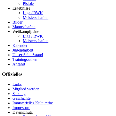
Pistole
Ergebnisse
Liga / RWK
Meisterschaften
Bilder
Mannschaften
Wettkampfpläne
Liga / RWK
Meisterschaften
Kalender
Jugendarbeit
Unser Schießstand
Trainingszeiten
Anfahrt
Offizielles
Links
Mitglied werden
Satzung
Geschichte
Immaterielles Kulturerbe
Impressum
Datenschutz