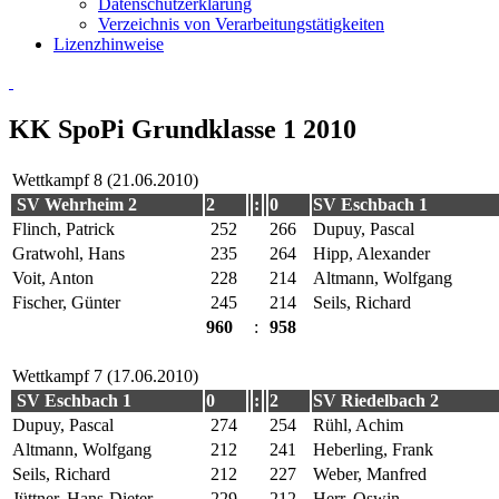
Datenschutzerklärung
Verzeichnis von Verarbeitungstätigkeiten
Lizenzhinweise
KK SpoPi Grundklasse 1 2010
Wettkampf 8 (21.06.2010)
SV Wehrheim 2
2
:
0
SV Eschbach 1
Flinch, Patrick
252
266
Dupuy, Pascal
Gratwohl, Hans
235
264
Hipp, Alexander
Voit, Anton
228
214
Altmann, Wolfgang
Fischer, Günter
245
214
Seils, Richard
960
:
958
Wettkampf 7 (17.06.2010)
SV Eschbach 1
0
:
2
SV Riedelbach 2
Dupuy, Pascal
274
254
Rühl, Achim
Altmann, Wolfgang
212
241
Heberling, Frank
Seils, Richard
212
227
Weber, Manfred
Jüttner, Hans-Dieter
229
212
Herr, Oswin