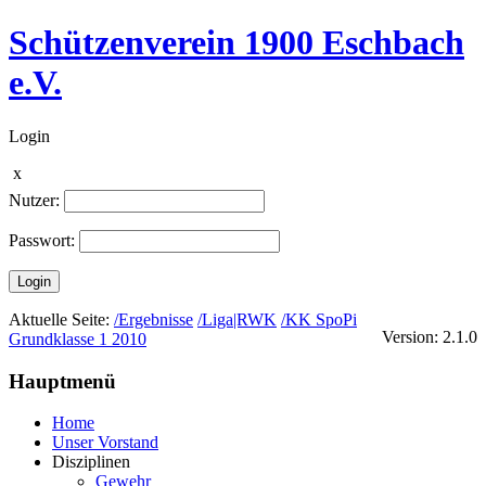
Schützenverein 1900 Eschbach
e.V.
Login
x
Nutzer:
Passwort:
Login
Aktuelle Seite:
/Ergebnisse
/Liga|RWK
/KK SpoPi
Version: 2.1.0
Grundklasse 1 2010
Hauptmenü
Home
Unser Vorstand
Disziplinen
Gewehr