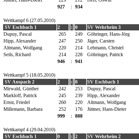
927
:
934
Wettkampf 6 (27.05.2010)
SV Eschbach 1
2
:
0
SV Wehrheim 3
Dupuy, Pascal
265
249
Göhringer, Hans-Jörg
Hipp, Alexander
247
250
Jäger, Carsten
Altmann, Wolfgang
220
214
Lehmann, Christel
Seils, Richard
214
228
Göhringer, Patrick
946
:
941
Wettkampf 5 (18.05.2010)
SV Anspach 2
2
:
0
SV Eschbach 1
Mirwald, Günther
242
253
Dupuy, Pascal
Markloff, Patrick
245
239
Hipp, Alexander
Ernst, Friedel
260
220
Altmann, Wolfgang
Millemann, Barbara
252
176
Jüttner, Hans-Dieter
999
:
888
Wettkampf 4 (29.04.2010)
SV Eschbach 1
0
:
2
SV Wehrheim 2