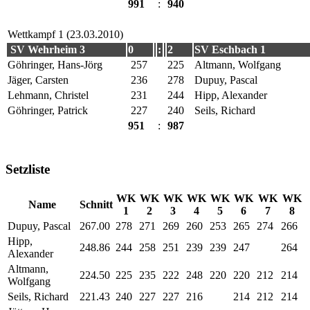
991
:
940
Wettkampf 1 (23.03.2010)
SV Wehrheim 3
0
:
2
SV Eschbach 1
Göhringer, Hans-Jörg
257
225
Altmann, Wolfgang
Jäger, Carsten
236
278
Dupuy, Pascal
Lehmann, Christel
231
244
Hipp, Alexander
Göhringer, Patrick
227
240
Seils, Richard
951
:
987
Setzliste
WK
WK
WK
WK
WK
WK
WK
WK
Name
Schnitt
1
2
3
4
5
6
7
8
Dupuy, Pascal
267.00
278
271
269
260
253
265
274
266
Hipp,
248.86
244
258
251
239
239
247
264
Alexander
Altmann,
224.50
225
235
222
248
220
220
212
214
Wolfgang
Seils, Richard
221.43
240
227
227
216
214
212
214