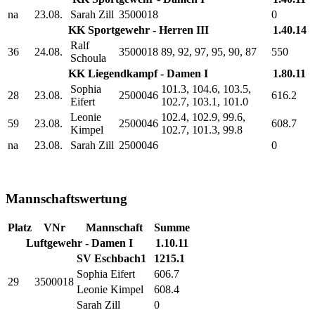
na
23.08.
Sarah Zill
3500018
0
KK Sportgewehr - Herren III
1.40.14
Ralf
36
24.08.
3500018
89, 92, 97, 95, 90, 87
550
Schoula
KK Liegendkampf - Damen I
1.80.11
Sophia
101.3, 104.6, 103.5,
28
23.08.
2500046
616.2
Eifert
102.7, 103.1, 101.0
Leonie
102.4, 102.9, 99.6,
59
23.08.
2500046
608.7
Kimpel
102.7, 101.3, 99.8
na
23.08.
Sarah Zill
2500046
0
Mannschaftswertung
Platz
VNr
Mannschaft
Summe
Luftgewehr - Damen I
1.10.11
SV Eschbach1
1215.1
Sophia Eifert
606.7
29
3500018
Leonie Kimpel
608.4
Sarah Zill
0