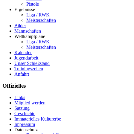
Pistole
Ergebnisse
Liga / RWK
Meisterschaften
Bilder
Mannschaften
Wettkampfpläne
Liga / RWK
Meisterschaften
Kalender
Jugendarbeit
Unser Schießstand
Trainingszeiten
Anfahrt
Offizielles
Links
Mitglied werden
Satzung
Geschichte
Immaterielles Kulturerbe
Impressum
Datenschutz