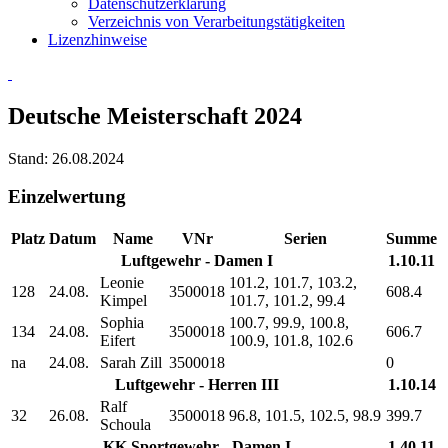
Datenschutzerklärung
Verzeichnis von Verarbeitungstätigkeiten
Lizenzhinweise
Deutsche Meisterschaft 2024
Stand: 26.08.2024
Einzelwertung
Platz
Datum
Name
VNr
Serien
Summe
Luftgewehr - Damen I
1.10.11
Leonie
101.2, 101.7, 103.2,
128
24.08.
3500018
608.4
Kimpel
101.7, 101.2, 99.4
Sophia
100.7, 99.9, 100.8,
134
24.08.
3500018
606.7
Eifert
100.9, 101.8, 102.6
na
24.08.
Sarah Zill
3500018
0
Luftgewehr - Herren III
1.10.14
Ralf
32
26.08.
3500018
96.8, 101.5, 102.5, 98.9
399.7
Schoula
KK Sportgewehr - Damen I
1.40.11